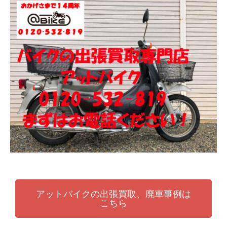
張
ッ
買
ト
取
バ
り
イ
・
ク
引
取
り
・
廃
車
な
ら
アットバイクの出張買取、廃車事例は
こちら