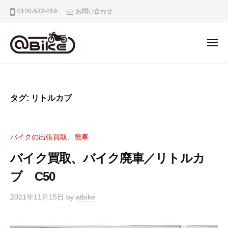
バ
0120-532-819
お問い合わせ
イ
ク
の
出
張
バ
奈
買
イ
良
取
京
ク
タグ:
リトルカブ
専
都
の
門
大
出
店
阪
張
ア
バイクの出張買取、廃車
市
ッ
買
内
バイク買取、バイク廃車／リトルカ
ト
取
の
バ
ブ C50
専
バ
イ
門
イ
ク
2021年11月15日
by
atbike
ク
店
出
ア