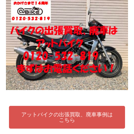
張
ッ
買
ト
取
バ
り
イ
・
ク
引
取
り
・
廃
車
な
ら
アットバイクの出張買取、廃車事例は
こちら