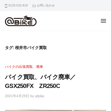
バ
0120-532-819
お問い合わせ
イ
ク
の
出
張
バ
奈
買
イ
良
取
京
ク
タグ:
桜井市バイク買取
専
都
の
門
大
出
店
阪
張
ア
バイクの出張買取、廃車
市
ッ
買
内
バイク買取、バイク廃車／
ト
取
の
バ
GSX250FX ZR250C
専
バ
イ
門
イ
ク
2021年4月29日
by
atbike
ク
店
出
ア