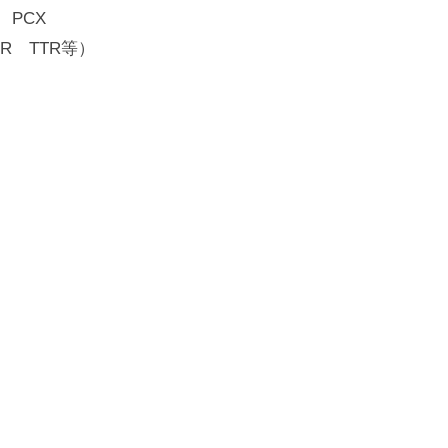
 PCX
R TTR等）