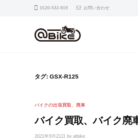
イ
0120-532-819
お問い合わせ
ク
の
出
張
バ
奈
買
良
イ
取
京
ク
専
都
の
門
タグ:
GSX-R125
大
店
出
阪
ア
張
市
ッ
バイクの出張買取、廃車
買
内
ト
取
バイク買取、バイク廃車／G
の
バ
専
バ
イ
イ
2021年9月21日
by
atbike
ク