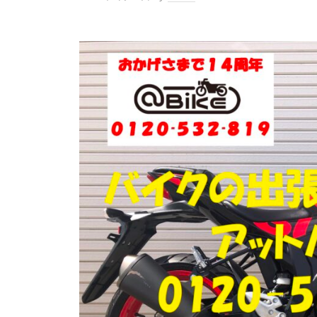
門
ク
店
出
ア
張
ッ
買
ト
取
バ
り
イ
・
引
ク
取
り
・
廃
車
な
ら