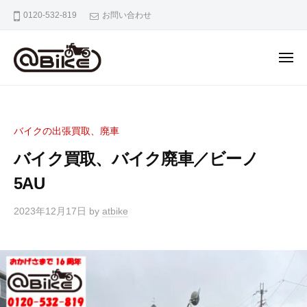
バ
0120-532-819
お問い合わせ
イ
ク
の
出
張
バ
奈
買
イ
良
取
京
ク
専
バイクの出張買取、廃車
都
の
門
大
バイク買取、バイク廃車／ビーノ
出
店
阪
張
5AU
ア
市
ッ
買
内
2023年12月17日
by
atbike
ト
取
の
バ
専
バ
イ
門
イ
ク
ク
店
出
ア