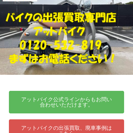
張
ッ
買
ト
取
バ
り
イ
・
ク
引
取
り
・
廃
車
な
ら
アットバイク公式ラインからもお問い
合わせいただけます。
アットバイクの出張買取、廃車事例は