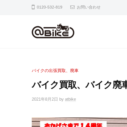
イ
0120-532-819
お問い合わせ
ク
の
出
張
バ
奈
買
良
イ
取
京
ク
専
都
の
門
バイクの出張買取、廃車
大
店
出
バイク買取、バイク廃車／
阪
ア
張
市
ッ
買
2021年8月2日
by
atbike
内
ト
取
の
バ
専
バ
イ
イ
ク