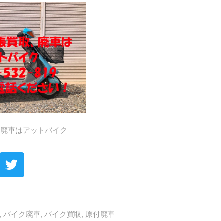
、廃車はアットバイク
,
バイク廃車
,
バイク買取
,
原付廃車