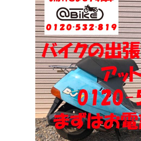
門
ク
店
出
ア
張
ッ
買
ト
取
バ
り
イ
・
引
ク
取
り
・
廃
車
な
ら