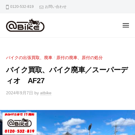
バ
0120-532-819
お問い合わせ
イ
ク
の
出
張
バ
奈
買
イ
良
取
京
ク
専
バイクの出張買取、廃車
原付の廃車、原付の処分
/
都
の
門
大
バイク買取、バイク廃車／スーパーデ
出
店
阪
張
ィオ AF27
ア
市
ッ
買
内
2024年9月7日
by
atbike
ト
取
の
バ
専
バ
イ
門
イ
ク
ク
店
出
ア