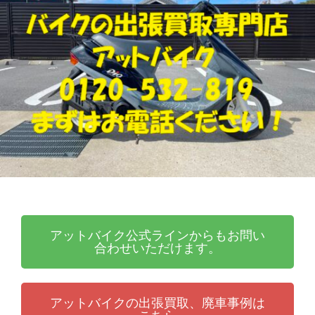
張
ッ
買
ト
取
バ
り
イ
・
ク
引
取
り
・
廃
車
な
ら
アットバイク公式ラインからもお問い
合わせいただけます。
アットバイクの出張買取、廃車事例は