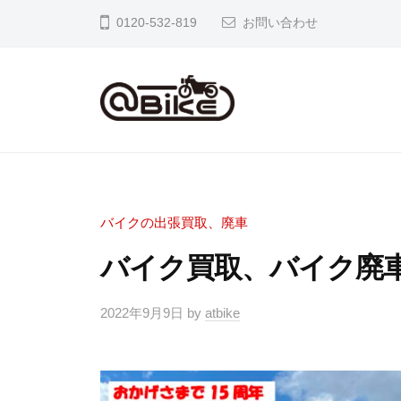
イ
0120-532-819
お問い合わせ
ク
の
出
張
バ
奈
買
良
イ
取
京
ク
専
都
の
門
バイクの出張買取、廃車
大
店
出
バイク買取、バイク廃車
阪
ア
張
市
ッ
買
2022年9月9日
by
atbike
内
ト
取
の
バ
専
バ
イ
イ
ク