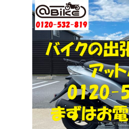
門
ク
店
出
ア
張
ッ
買
ト
取
バ
り
イ
・
引
ク
取
り
・
廃
車
な
ら