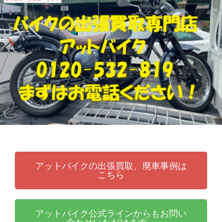
張
ッ
買
ト
取
バ
り
イ
・
ク
引
取
り
・
廃
車
な
ら
アットバイクの出張買取、廃車事例は
こちら
アットバイク公式ラインからもお問い