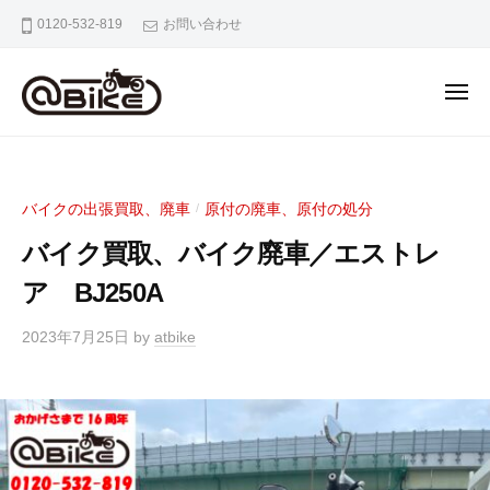
バ
0120-532-819
お問い合わせ
イ
ク
の
出
張
バ
奈
買
イ
良
取
京
ク
専
バイクの出張買取、廃車
原付の廃車、原付の処分
/
都
の
門
大
バイク買取、バイク廃車／エストレ
出
店
阪
張
ア BJ250A
ア
市
ッ
買
内
2023年7月25日
by
atbike
ト
取
の
バ
専
バ
イ
門
イ
ク
ク
店
出
ア