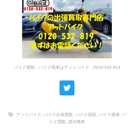
バイク買取、バイク廃車はアットバイク 0120-532-819
アットバイク
,
バイク出張買取
,
バイク回収
,
バイク廃車
,
バ
イク買取
,
原付廃車