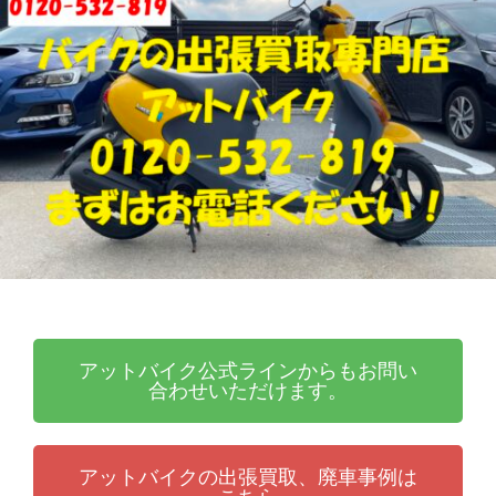
張
ッ
買
ト
取
バ
り
イ
・
ク
引
取
り
・
廃
車
な
ら
アットバイク公式ラインからもお問い
合わせいただけます。
アットバイクの出張買取、廃車事例は