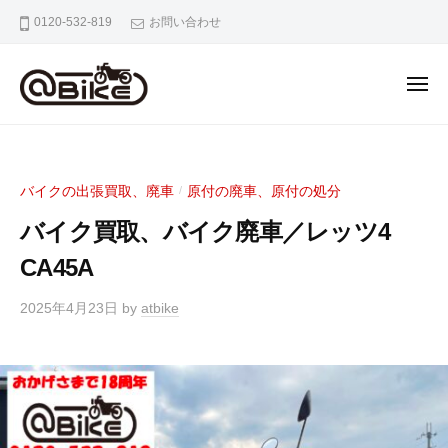
バ
0120-532-819
お問い合わせ
イ
ク
の
出
張
バ
奈
買
イ
良
取
京
ク
専
バイクの出張買取、廃車
原付の廃車、原付の処分
/
都
の
門
大
バイク買取、バイク廃車／レッツ4
出
店
阪
張
CA45A
ア
市
ッ
買
内
2025年4月23日
by
atbike
ト
取
の
バ
専
バ
イ
門
イ
ク
ク
店
出
ア