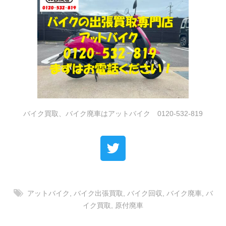
バイク買取、バイク廃車はアットバイク 0120-532-819
アットバイク
,
バイク出張買取
,
バイク回収
,
バイク廃車
,
バ
イク買取
,
原付廃車