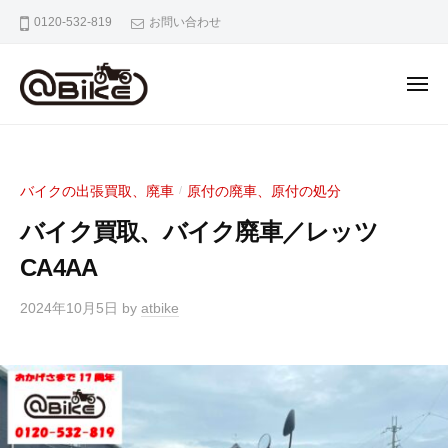
バ
0120-532-819
お問い合わせ
イ
ク
の
出
張
バ
奈
買
イ
良
取
京
ク
専
バイクの出張買取、廃車
原付の廃車、原付の処分
/
都
の
門
大
バイク買取、バイク廃車／レッツ
出
店
阪
張
CA4AA
ア
市
ッ
買
内
2024年10月5日
by
atbike
ト
取
の
バ
専
バ
イ
門
イ
ク
ク
店
出
ア