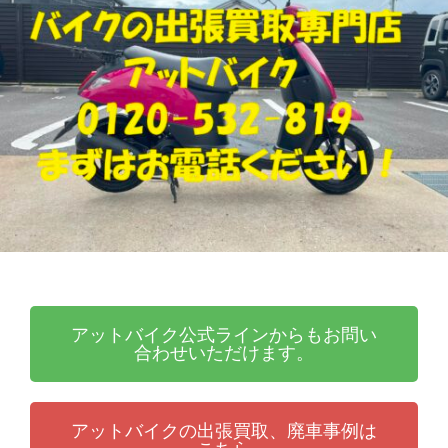
張
ッ
買
ト
取
バ
り
イ
・
ク
引
取
り
・
廃
車
な
ら
アットバイク公式ラインからもお問い
合わせいただけます。
アットバイクの出張買取、廃車事例は