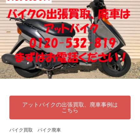
張
ッ
買
ト
取
バ
り
イ
・
ク
引
取
り
・
廃
車
な
ら
アットバイクの出張買取、廃車事例は
こちら
バイク買取 バイク廃車