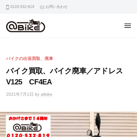
バ
0120-532-819
お問い合わせ
イ
ク
の
出
張
バ
奈
買
イ
良
取
京
ク
専
バイクの出張買取、廃車
都
の
門
大
バイク買取、バイク廃車／アドレス
出
店
阪
張
V125 CF4EA
ア
市
ッ
買
内
2021年7月1日
by
atbike
ト
取
の
バ
専
バ
イ
門
イ
ク
ク
店
出
ア