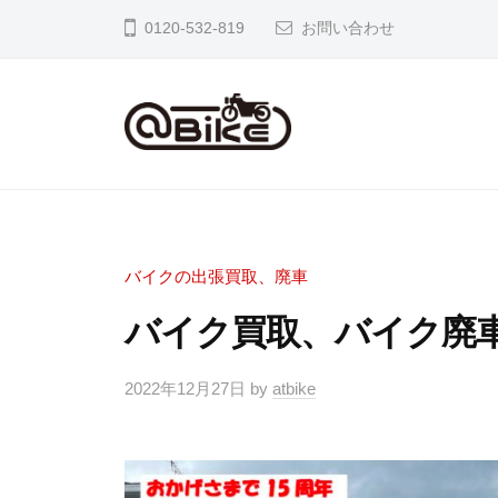
イ
0120-532-819
お問い合わせ
ク
の
出
張
バ
奈
買
良
イ
取
京
ク
専
都
の
門
バイクの出張買取、廃車
大
店
出
バイク買取、バイク廃車／
阪
ア
張
市
ッ
買
2022年12月27日
by
atbike
内
ト
取
の
バ
専
バ
イ
イ
ク