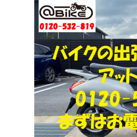
門
ク
店
出
ア
張
ッ
買
ト
取
バ
り
イ
・
引
ク
取
り
・
廃
車
な
ら