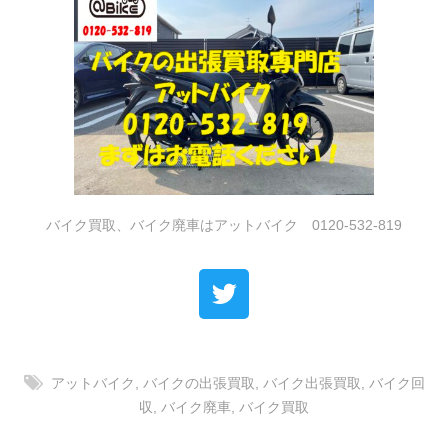
バイク買取、バイク廃車はアットバイク 0120-532-819
アットバイク
,
バイクの出張買取
,
バイク出張買取
,
バイク回
収
,
バイク廃車
,
バイク買取