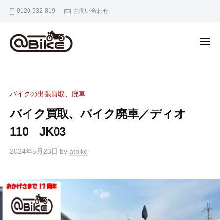
バ
0120-532-819
お問い合わせ
イ
ク
の
出
張
バ
奈
買
イ
良
取
京
ク
専
バイクの出張買取、廃車
都
の
門
大
バイク買取、バイク廃車／ディオ
出
店
阪
張
110 JK03
ア
市
ッ
買
内
2024年5月23日
by
atbike
ト
取
の
バ
専
バ
イ
門
イ
ク
ク
店
出
ア