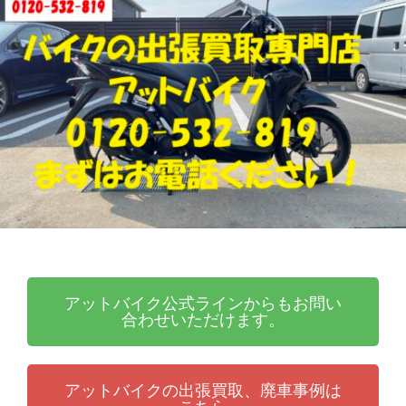
張
ッ
買
ト
取
バ
り
イ
・
ク
引
取
り
・
廃
車
な
ら
アットバイク公式ラインからもお問い
合わせいただけます。
アットバイクの出張買取、廃車事例は