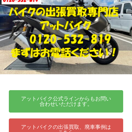
張
ッ
買
ト
取
バ
り
イ
・
ク
引
取
り
・
廃
車
な
ら
アットバイク公式ラインからもお問い
合わせいただけます。
アットバイクの出張買取、廃車事例は