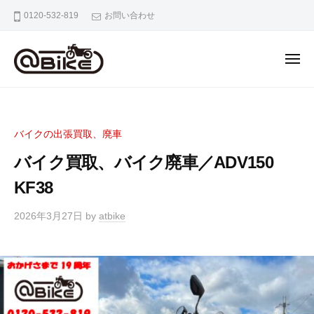
バ
0120-532-819
お問い合わせ
イ
ク
の
出
張
バ
奈
買
イ
良
取
京
ク
専
バイクの出張買取、廃車
都
の
門
大
バイク買取、バイク廃車／ADV150
出
店
阪
張
KF38
ア
市
ッ
買
内
2026年3月27日
by
atbike
ト
取
の
バ
専
バ
イ
門
イ
ク
ク
店
出
ア