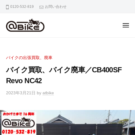
バ
0120-532-819
お問い合わせ
イ
ク
の
出
張
バ
奈
買
イ
良
取
京
ク
専
バイクの出張買取、廃車
都
の
門
大
バイク買取、バイク廃車／CB400SF
出
店
阪
張
Revo NC42
ア
市
ッ
買
内
2023年3月21日
by
atbike
ト
取
の
バ
専
バ
イ
門
イ
ク
ク
店
出
ア