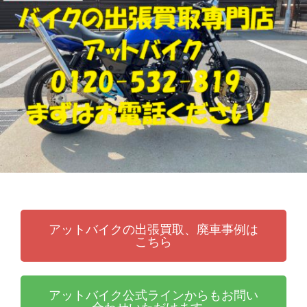
張
ッ
買
ト
取
バ
り
イ
・
ク
引
取
り
・
廃
車
な
ら
アットバイクの出張買取、廃車事例は
こちら
アットバイク公式ラインからもお問い