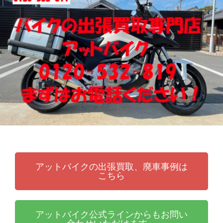
張
ッ
買
ト
取
バ
り
イ
・
ク
引
取
り
・
廃
車
な
ら
アットバイクの出張買取、廃車事例は
こちら
アットバイク公式ラインからもお問い