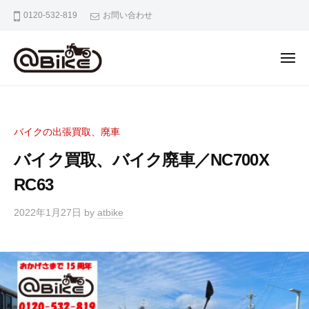
バ
0120-532-819
お問い合わせ
イ
ク
の
出
張
バ
奈
買
イ
良
取
京
ク
専
バイクの出張買取、廃車
都
の
門
大
バイク買取、バイク廃車／NC700X
出
店
阪
張
RC63
ア
市
ッ
買
内
2022年1月27日
by
atbike
ト
取
の
バ
専
バ
イ
門
イ
ク
ク
店
出
ア