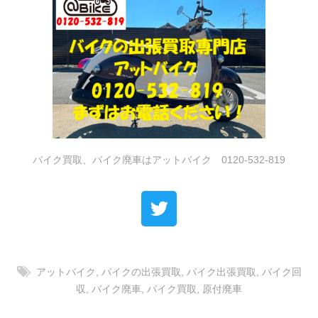
バイク買取、バイク廃車はアットバイク 0120-532-819
アットバイク
,
バイクの出張買取
,
バイク出張買取
,
バイク回
収
,
バイク廃車
,
バイク買取
,
原付廃車