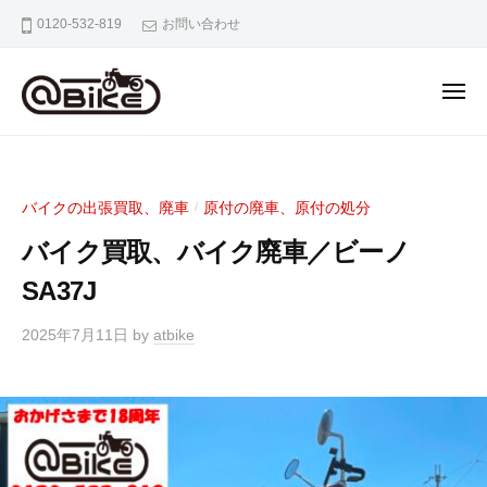
バ
0120-532-819
お問い合わせ
イ
ク
の
出
張
バ
奈
買
イ
良
取
京
ク
専
バイクの出張買取、廃車
原付の廃車、原付の処分
/
都
の
門
大
バイク買取、バイク廃車／ビーノ
出
店
阪
張
SA37J
ア
市
ッ
買
内
2025年7月11日
by
atbike
ト
取
の
バ
専
バ
イ
門
イ
ク
ク
店
出
ア