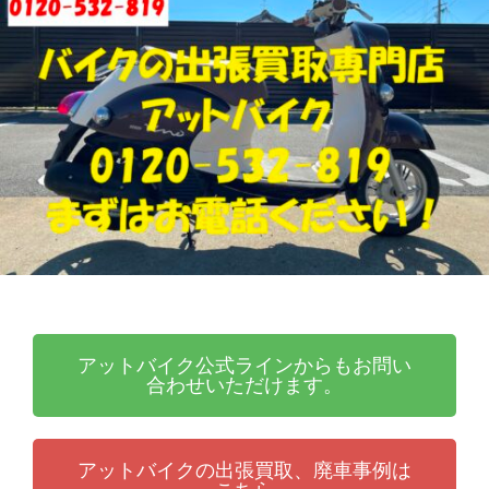
張
ッ
買
ト
取
バ
り
イ
・
ク
引
取
り
・
廃
車
な
ら
アットバイク公式ラインからもお問い
合わせいただけます。
アットバイクの出張買取、廃車事例は