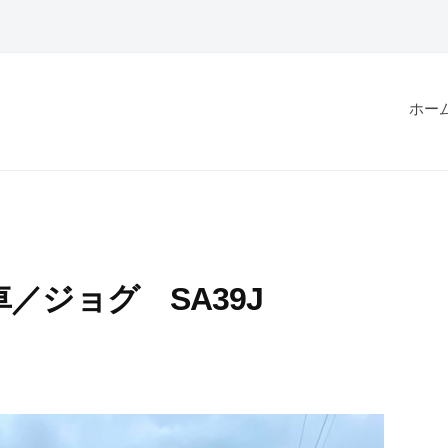
ホー
／ジョグ SA39J