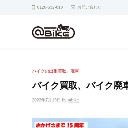
イ
0120-532-819
お問い合わせ
ク
の
出
張
バ
奈
買
良
イ
取
京
ク
専
都
の
門
バイクの出張買取、廃車
大
店
出
バイク買取、バイク廃車
阪
ア
張
市
ッ
買
2022年7月19日
by
atbike
内
ト
取
の
バ
専
バ
イ
イ
ク