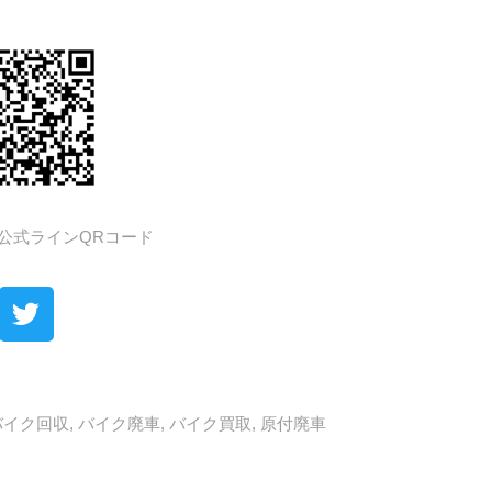
公式ラインQRコード
バイク回収
,
バイク廃車
,
バイク買取
,
原付廃車