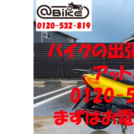
門
ク
店
出
ア
張
ッ
買
ト
取
バ
り
イ
・
引
ク
取
り
・
廃
車
な
ら