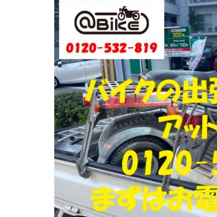
門
ク
店
出
ア
張
ッ
買
ト
取
バ
り
イ
・
引
ク
取
り
・
廃
車
な
ら