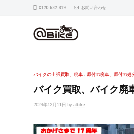
イ
0120-532-819
お問い合わせ
ク
の
出
張
バ
奈
買
良
イ
取
京
ク
専
都
の
門
バイクの出張買取、廃車
原付の廃車、原付の処
/
大
店
出
バイク買取、バイク廃車
阪
ア
張
市
ッ
買
2024年12月11日
by
atbike
内
ト
取
の
バ
専
バ
イ
イ
ク