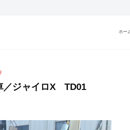
ホー
分
／ジャイロX TD01