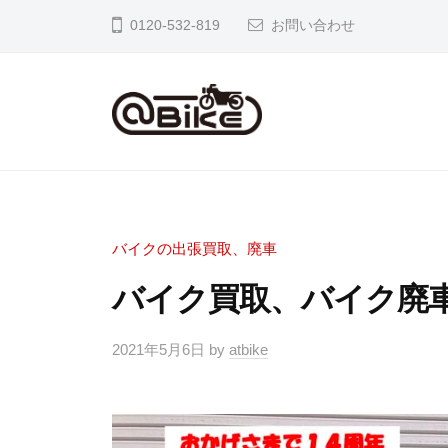
イ
0120-532-819
お問い合わせ
ク
の
出
張
バ
奈
買
良
イ
取
京
ク
専
都
の
門
バイクの出張買取、廃車
大
店
出
バイク買取、バイク廃車
阪
ア
張
市
ッ
買
2021年5月6日
by
atbike
内
ト
取
の
バ
専
バ
イ
イ
ク