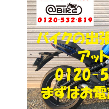
門
ク
店
出
ア
張
ッ
買
ト
取
バ
り
イ
・
引
ク
取
り
・
廃
車
な
ら