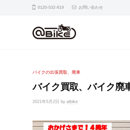
イ
0120-532-819
お問い合わせ
ク
の
出
張
バ
奈
買
良
イ
取
京
ク
専
都
の
門
バイクの出張買取、廃車
大
店
出
バイク買取、バイク廃車／
阪
ア
張
市
ッ
買
2021年5月2日
by
atbike
内
ト
取
の
バ
専
バ
イ
イ
ク